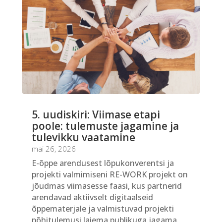
5. uudiskiri: Viimase etapi
poole: tulemuste jagamine ja
tulevikku vaatamine
mai 26, 2026
E-õppe arendusest lõpukonverentsi ja
projekti valmimiseni RE-WORK projekt on
jõudmas viimasesse faasi, kus partnerid
arendavad aktiivselt digitaalseid
õppematerjale ja valmistuvad projekti
põhitulemusi laiema publikuga jagama.