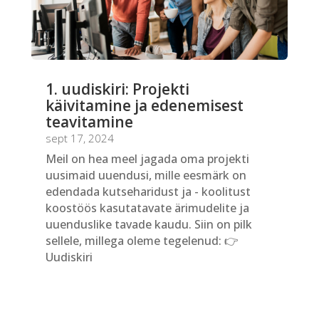
1. uudiskiri: Projekti
käivitamine ja edenemisest
teavitamine
sept 17, 2024
Meil on hea meel jagada oma projekti
uusimaid uuendusi, mille eesmärk on
edendada kutseharidust ja - koolitust
koostöös kasutatavate ärimudelite ja
uuenduslike tavade kaudu. Siin on pilk
sellele, millega oleme tegelenud: 👉
Uudiskiri