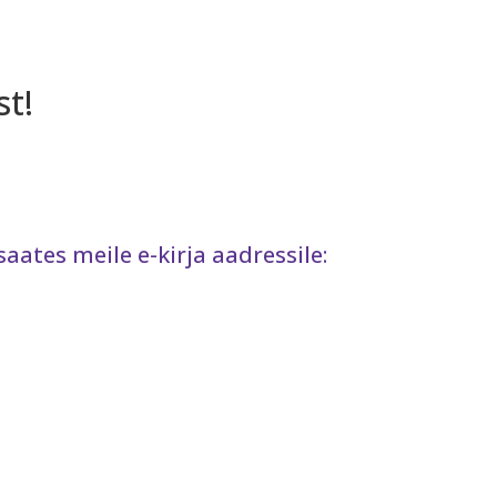
t!
aates meile e-kirja aadressile: